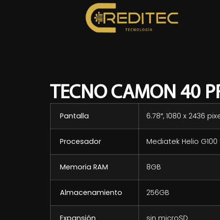
TECNO CAMON 40 P
Pantalla
6.78″, 1080 x 2436 pix
Procesador
Mediatek Helio G100 
Memoria RAM
8GB
Almacenamiento
256GB
Expansión
sin microSD