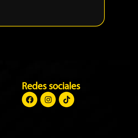
Marca:
HO
Ver Pro
Redes sociales