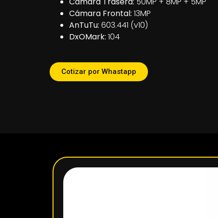
Cámara Trasera:
50MP + 8MP + 5MP
Cámara Frontal:
13MP
AnTuTu:
603.441 (v10)
DxOMark:
104
Cotizar por Whastapp