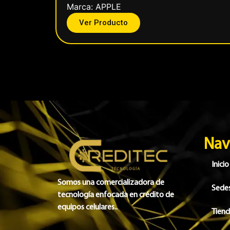
Marca:
APPLE
Ver Producto
Nav
Inicio
Somos una comercializadora de
Sede
tecnología enfocada en crédito de
equipos celulares..
Tien