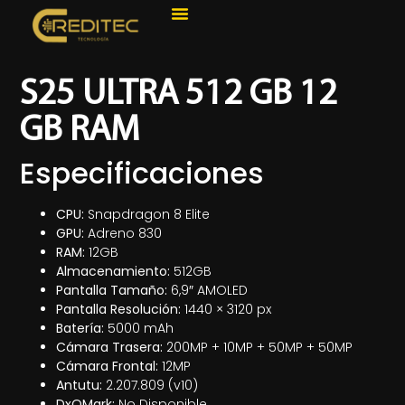
S25 ULTRA 512 GB 12
GB RAM
Especificaciones
CPU:
Snapdragon 8 Elite
GPU:
Adreno 830
RAM:
12GB
Almacenamiento:
512GB
Pantalla Tamaño:
6,9″ AMOLED
Pantalla Resolución:
1440 × 3120 px
Batería:
5000 mAh
Cámara Trasera:
200MP + 10MP + 50MP + 50MP
Cámara Frontal:
12MP
Antutu:
2.207.809 (v10)
DxOMark:
No Disponible