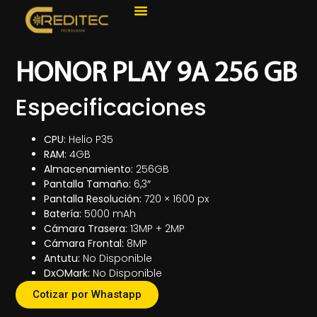
HONOR PLAY 9A 256 GB
Especificaciones
CPU:
Helio P35
RAM:
4GB
Almacenamiento:
256GB
Pantalla Tamaño:
6,3″
Pantalla Resolución:
720 × 1600 px
Batería:
5000 mAh
Cámara Trasera:
13MP + 2MP
Cámara Frontal:
8MP
Antutu:
No Disponible
DxOMark:
No Disponible
Cotizar por Whastapp